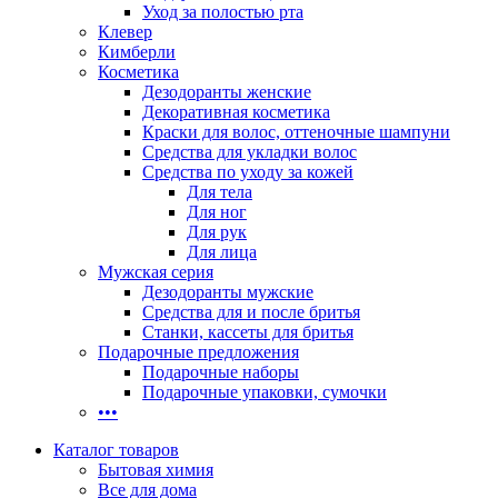
Уход за полостью рта
Клевер
Кимберли
Косметика
Дезодоранты женские
Декоративная косметика
Краски для волос, оттеночные шампуни
Средства для укладки волос
Средства по уходу за кожей
Для тела
Для ног
Для рук
Для лица
Мужская серия
Дезодоранты мужские
Средства для и после бритья
Станки, кассеты для бритья
Подарочные предложения
Подарочные наборы
Подарочные упаковки, сумочки
•••
Каталог товаров
Бытовая химия
Все для дома