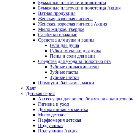
Бумажные платочки и полотенца
Бумажные платочки и полотенца Акция
Ватная продукция
Женская, взрослая гигиена
Женская, взрослая гигиена Акция
Мыло жидкое, твердое
Салфетки влажные
Средства для душа и ванны
Гели для душа
Губки, мочалки для душа
Пены и соли для ванн
Средства для ухода за полостью рта
Зубные ополаскиватели
Зубные пасты
Зубные щетки
Шампуни, бальзамы, маски
Хаят
Детская серия
Аксессуары для волос, бижутерия, канцтовар
Гигиена и уход
Декоративная косметика
Мыло детское
Парфюмерия детская
Подгузники
Подгузники Акция