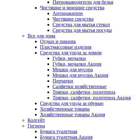
Пятновыводители для белья
Чистящие и моющие средства
Антинакипин
Чистящие средства
Средства для мытья стекол
Средства для мытья посуды
Все для дома
Отдых и пикник
Пластмассовые изделия
Средства для ухода за домом
Губки, мочалки
Губки, мочалки Акция
Мешки для мусора
Мешки для мусора Акция
Перчатки
Салфетки хозяйственные
Тряпки, салфетки, полотенца
Тряпки, салфетки, полотенца Акция
Средства для ухода за обувью
Хозяйственные товары
Хозяйственные товары Акция
Колгейт
Гигиена
Бумага туалетная
Бумага туалетная Акция