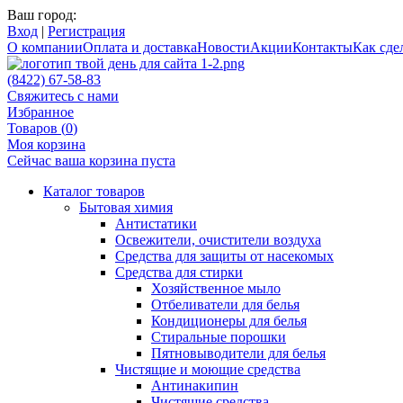
Ваш город:
Вход
|
Регистрация
О компании
Оплата и доставка
Новости
Акции
Контакты
Как сдел
(8422) 67-58-83
Свяжитесь с нами
Избранное
Товаров (
0
)
Моя корзина
Сейчас ваша корзина пуста
Каталог товаров
Бытовая химия
Антистатики
Освежители, очистители воздуха
Средства для защиты от насекомых
Средства для стирки
Хозяйственное мыло
Отбеливатели для белья
Кондиционеры для белья
Стиральные порошки
Пятновыводители для белья
Чистящие и моющие средства
Антинакипин
Чистящие средства