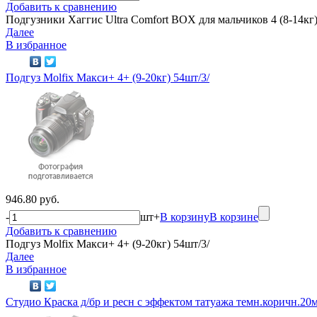
Добавить к сравнению
Подгузники Хаггис Ultra Comfort BOX для мальчиков 4 (8-14кг
Далее
В избранное
Подгуз Molfix Макси+ 4+ (9-20кг) 54шт/3/
946.80 руб.
-
шт
+
В корзину
В корзине
Добавить к сравнению
Подгуз Molfix Макси+ 4+ (9-20кг) 54шт/3/
Далее
В избранное
Студио Краска д/бр и ресн с эффектом татуажа темн.коричн.20м