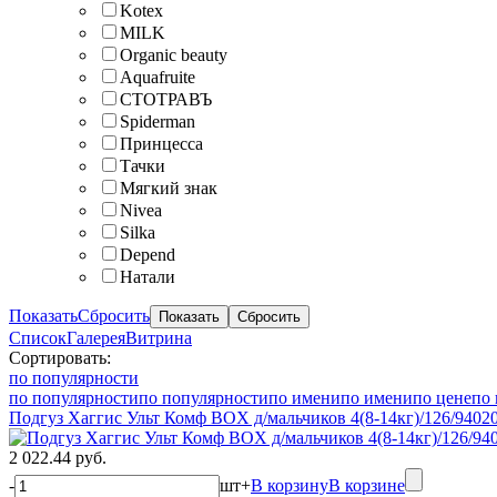
Kotex
MILK
Organic beauty
Aquafruite
СТОТРАВЪ
Spiderman
Принцесса
Тачки
Мягкий знак
Nivea
Silka
Depend
Натали
Показать
Сбросить
Список
Галерея
Витрина
Сортировать:
по популярности
по популярности
по популярности
по имени
по имени
по цене
по 
Подгуз Хаггис Ульт Комф BOX д/мальчиков 4(8-14кг)/126/9402
2 022.44 руб.
-
шт
+
В корзину
В корзине