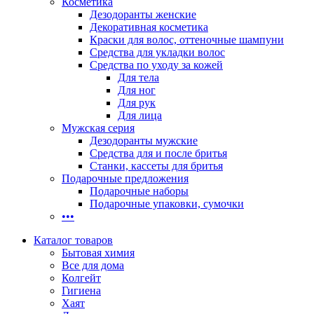
Косметика
Дезодоранты женские
Декоративная косметика
Краски для волос, оттеночные шампуни
Средства для укладки волос
Средства по уходу за кожей
Для тела
Для ног
Для рук
Для лица
Мужская серия
Дезодоранты мужские
Средства для и после бритья
Станки, кассеты для бритья
Подарочные предложения
Подарочные наборы
Подарочные упаковки, сумочки
•••
Каталог товаров
Бытовая химия
Все для дома
Колгейт
Гигиена
Хаят