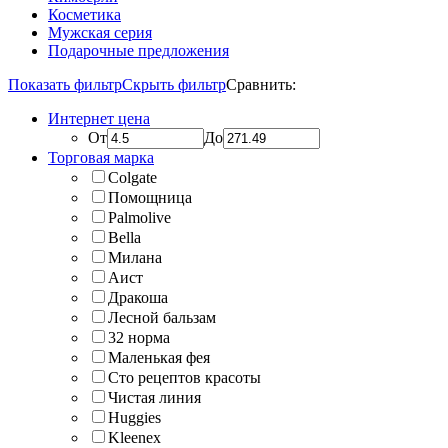
Косметика
Мужская серия
Подарочные предложения
Показать фильтр
Скрыть фильтр
Сравнить:
Интернет цена
От
До
Торговая марка
Colgate
Помощница
Palmolive
Bella
Милана
Аист
Дракоша
Лесной бальзам
32 норма
Маленькая фея
Сто рецептов красоты
Чистая линия
Huggies
Kleenex