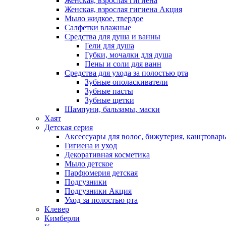
Женская, взрослая гигиена
Женская, взрослая гигиена Акция
Мыло жидкое, твердое
Салфетки влажные
Средства для душа и ванны
Гели для душа
Губки, мочалки для душа
Пены и соли для ванн
Средства для ухода за полостью рта
Зубные ополаскиватели
Зубные пасты
Зубные щетки
Шампуни, бальзамы, маски
Хаят
Детская серия
Аксессуары для волос, бижутерия, канцтовар
Гигиена и уход
Декоративная косметика
Мыло детское
Парфюмерия детская
Подгузники
Подгузники Акция
Уход за полостью рта
Клевер
Кимберли