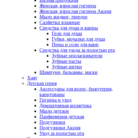
Ватная продукция
Женская, взрослая гигиена
Женская, взрослая гигиена Акция
Мыло жидкое, твердое
Салфетки влажные
Средства для душа и ванны
Гели для душа
Губки, мочалки для душа
Пены и соли для ванн
Средства для ухода за полостью рта
Зубные ополаскиватели
Зубные пасты
Зубные щетки
Шампуни, бальзамы, маски
Хаят
Детская серия
Аксессуары для волос, бижутерия,
канцтовары
Гигиена и уход
Декоративная косметика
Мыло детское
Парфюмерия детская
Подгузники
Подгузники Акция
Уход за полостью рта