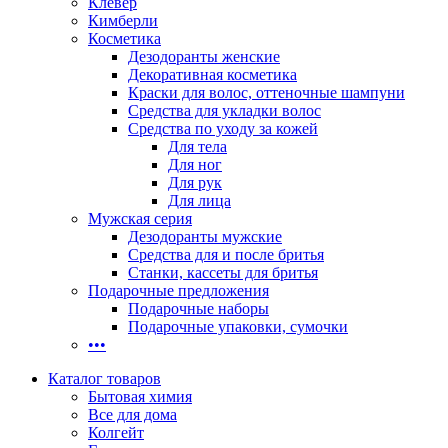
Клевер
Кимберли
Косметика
Дезодоранты женские
Декоративная косметика
Краски для волос, оттеночные шампуни
Средства для укладки волос
Средства по уходу за кожей
Для тела
Для ног
Для рук
Для лица
Мужская серия
Дезодоранты мужские
Средства для и после бритья
Станки, кассеты для бритья
Подарочные предложения
Подарочные наборы
Подарочные упаковки, сумочки
•••
Каталог товаров
Бытовая химия
Все для дома
Колгейт