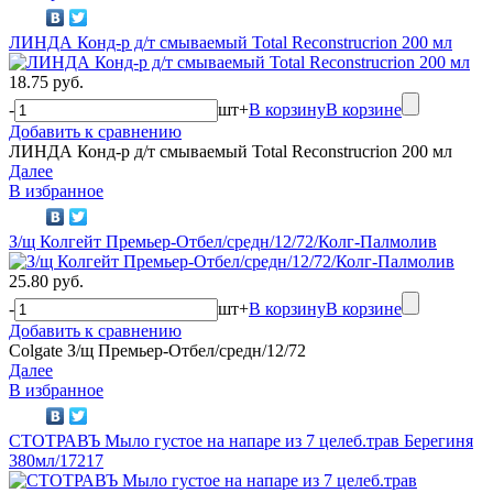
ЛИНДА Конд-р д/т смываемый Total Reconstrucrion 200 мл
18.75 руб.
-
шт
+
В корзину
В корзине
Добавить к сравнению
ЛИНДА Конд-р д/т смываемый Total Reconstrucrion 200 мл
Далее
В избранное
З/щ Колгейт Премьер-Отбел/средн/12/72/Колг-Палмолив
25.80 руб.
-
шт
+
В корзину
В корзине
Добавить к сравнению
Colgate З/щ Премьер-Отбел/средн/12/72
Далее
В избранное
СТОТРАВЪ Мыло густое на напаре из 7 целеб.трав Берегиня
380мл/17217