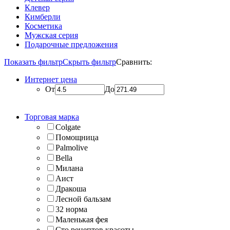
Клевер
Кимберли
Косметика
Мужская серия
Подарочные предложения
Показать фильтр
Скрыть фильтр
Сравнить:
Интернет цена
От
До
Торговая марка
Colgate
Помощница
Palmolive
Bella
Милана
Аист
Дракоша
Лесной бальзам
32 норма
Маленькая фея
Сто рецептов красоты