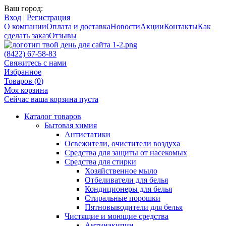
Ваш город:
Вход
|
Регистрация
О компании
Оплата и доставка
Новости
Акции
Контакты
Как
сделать заказ
Отзывы
(8422) 67-58-83
Свяжитесь с нами
Избранное
Товаров (
0
)
Моя корзина
Сейчас ваша корзина пуста
Каталог товаров
Бытовая химия
Антистатики
Освежители, очистители воздуха
Средства для защиты от насекомых
Средства для стирки
Хозяйственное мыло
Отбеливатели для белья
Кондиционеры для белья
Стиральные порошки
Пятновыводители для белья
Чистящие и моющие средства
Антинакипин