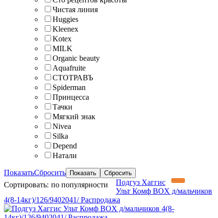
Чистая линия
Huggies
Kleenex
Kotex
MILK
Organic beauty
Aquafruite
СТОТРАВЪ
Spiderman
Принцесса
Тачки
Мягкий знак
Nivea
Silka
Depend
Натали
Показать
Сбросить
Подгуз Хаггис
Сортировать:
по популярности
Ульт Комф BOX д/мальчиков
4(8-14кг)/126/9402041/ Распродажа