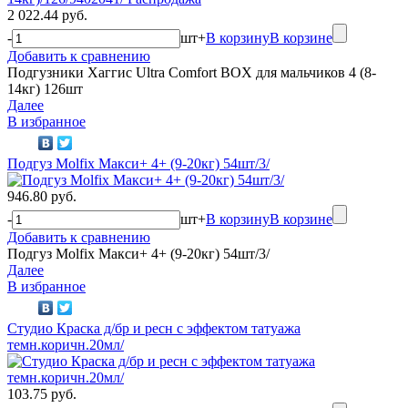
2 022.44 руб.
-
шт
+
В корзину
В корзине
Добавить к сравнению
Подгузники Хаггис Ultra Comfort BOX для мальчиков 4 (8-
14кг) 126шт
Далее
В избранное
Подгуз Molfix Макси+ 4+ (9-20кг) 54шт/3/
946.80 руб.
-
шт
+
В корзину
В корзине
Добавить к сравнению
Подгуз Molfix Макси+ 4+ (9-20кг) 54шт/3/
Далее
В избранное
Студио Краска д/бр и ресн с эффектом татуажа
темн.коричн.20мл/
103.75 руб.