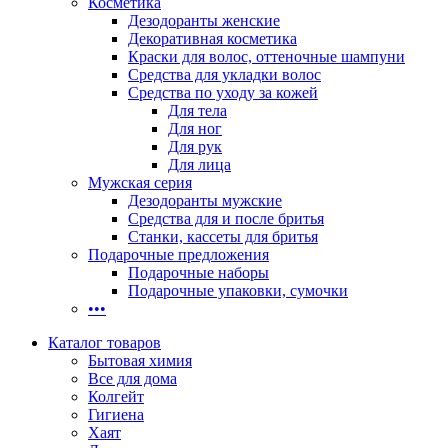
Косметика
Дезодоранты женские
Декоративная косметика
Краски для волос, оттеночные шампуни
Средства для укладки волос
Средства по уходу за кожей
Для тела
Для ног
Для рук
Для лица
Мужская серия
Дезодоранты мужские
Средства для и после бритья
Станки, кассеты для бритья
Подарочные предложения
Подарочные наборы
Подарочные упаковки, сумочки
•••
Каталог товаров
Бытовая химия
Все для дома
Колгейт
Гигиена
Хаят