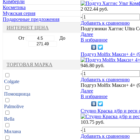
Кимберли
Косметика
2 022.44 руб.
Мужская серия
-
Подарочные предложения
Добавить к сравнению
ИНТЕРНЕТ ЦЕНА
Подгузники Хаггис Ultra C
Далее
От
До
В избранное
Подгуз Molfix Макси+ 4+ (9
ТОРГОВАЯ МАРКА
946.80 руб.
-
Добавить к сравнению
Colgate
Подгуз Molfix Макси+ 4+ (9
Далее
Помощница
В избранное
Palmolive
Студио Краска д/бр и ресн
Bella
103.75 руб.
-
Милана
Добавить к сравнению