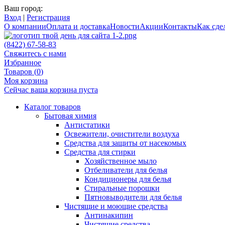
Ваш город:
Вход
|
Регистрация
О компании
Оплата и доставка
Новости
Акции
Контакты
Как сдел
(8422) 67-58-83
Свяжитесь с нами
Избранное
Товаров (
0
)
Моя корзина
Сейчас ваша корзина пуста
Каталог товаров
Бытовая химия
Антистатики
Освежители, очистители воздуха
Средства для защиты от насекомых
Средства для стирки
Хозяйственное мыло
Отбеливатели для белья
Кондиционеры для белья
Стиральные порошки
Пятновыводители для белья
Чистящие и моющие средства
Антинакипин
Чистящие средства