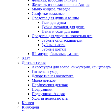
Женская, взрослая гигиена
Женская, взрослая гигиена Акция
Мыло жидкое, твердое
Салфетки влажные
Средства для душа и ванны
Гели для душа
Губки, мочалки для душа
Пены и соли для ванн
Средства для ухода за полостью рта
Зубные ополаскиватели
Зубные пасты
Зубные щетки
Шампуни, бальзамы, маски
Хаят
Детская серия
Аксессуары для волос, бижутерия, канцтовар
Гигиена и уход
Декоративная косметика
Мыло детское
Парфюмерия детская
Подгузники
Подгузники Акция
Уход за полостью рта
Клевер
Кимберли