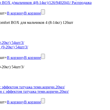
шт
+
В корзину
В корзине
omfort BOX для мальчиков 4 (8-14кг) 126шт
-20кг) 54шт/3/
шт
+
В корзину
В корзине
-20кг) 54шт/3/
 с эффектом татуажа темн.коричн.20мл/
шт
+
В корзину
В корзине