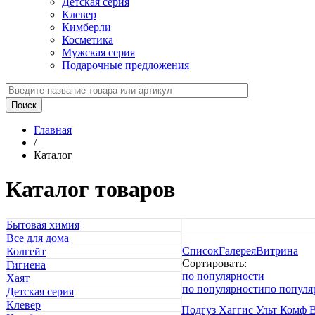
Детская серия
Клевер
Кимберли
Косметика
Мужская серия
Подарочные предложения
Главная
/
Каталог
Каталог товаров
Бытовая химия
Все для дома
Список
Галерея
Витрина
Колгейт
Сортировать:
Гигиена
по популярности
Хаят
по популярности
по популя
Детская серия
Клевер
Подгуз Хаггис Ульт Комф B