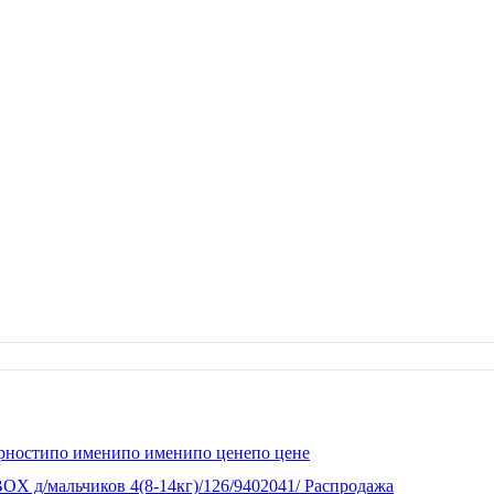
рности
по имени
по имени
по цене
по цене
OX д/мальчиков 4(8-14кг)/126/9402041/ Распродажа