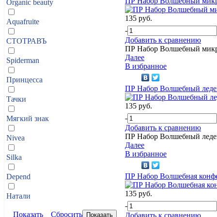
ПР Набор Волшебный мик
Organic beauty
135 руб.
Aquafruite
-
Добавить к сравнению
СТОТРАВЪ
ПР Набор Волшебный мик
Далее
Spiderman
В избранное
Принцесса
ПР Набор Волшебный леде
Тачки
135 руб.
-
Мягкий знак
Добавить к сравнению
ПР Набор Волшебный леде
Nivea
Далее
В избранное
Silka
ПР Набор Волшебная конф
Depend
135 руб.
Натали
-
Показать
Сбросить
Добавить к сравнению