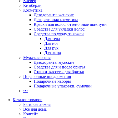
Клевер
Кимберли
Косметика
Дезодоранты женские
Декоративная косметика
Краски для волос, оттеночные шампуни
Средства для укладки волос
Средства по уходу за кожей
Для тела
Для ног
Для рук
Для лица
Мужская серия
Дезодоранты мужские
Средства для и после бритья
Станки, кассеты для бритья
Подарочные предложения
Подарочные наборы
Подарочные упаковки, сумочки
•••
Каталог товаров
Бытовая химия
Все для дома
Колгейт