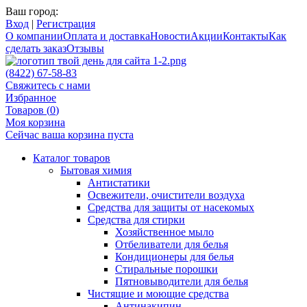
Ваш город:
Вход
|
Регистрация
О компании
Оплата и доставка
Новости
Акции
Контакты
Как
сделать заказ
Отзывы
(8422) 67-58-83
Свяжитесь с нами
Избранное
Товаров (
0
)
Моя корзина
Сейчас ваша корзина пуста
Каталог товаров
Бытовая химия
Антистатики
Освежители, очистители воздуха
Средства для защиты от насекомых
Средства для стирки
Хозяйственное мыло
Отбеливатели для белья
Кондиционеры для белья
Стиральные порошки
Пятновыводители для белья
Чистящие и моющие средства
Антинакипин