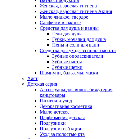
Ватная продукция
Женская, взрослая гигиена
Женская, взрослая гигиена Акция
Мыло жидкое, твердое
Салфетки влажные
Средства для душа и ванны
Гели для душа
Губки, мочалки для душа
Пены и соли для ванн
Средства для ухода за полостью рта
Зубные ополаскиватели
Зубные пасты
Зубные щетки
Шампуни, бальзамы, маски
Хаят
Детская серия
Аксессуары для волос, бижутерия,
канцтовары
Гигиена и уход
Декоративная косметика
Мыло детское
Парфюмерия детская
Подгузники
Подгузники Акция
Уход за полостью рта