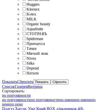
Huggies
Kleenex
Kotex
MILK
Organic beauty
Aquafruite
СТОТРАВЪ
Spiderman
Принцесса
Тачки
Мягкий знак
Nivea
Silka
Depend
Натали
Показать
Сбросить
Список
Галерея
Витрина
Сортировать:
по популярности
по популярности
по популярности
по имени
по имени
по
цене
по цене
Подгуз Хаггис Ульт Комф BOX д/мальчиков 4(8-