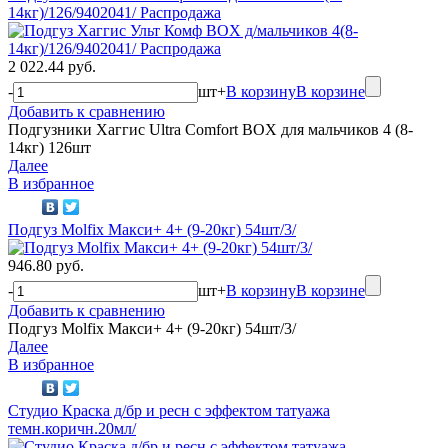
14кг)/126/9402041/ Распродажа
2 022.44 руб.
-
шт
+
В корзину
В корзине
Добавить к сравнению
Подгузники Хаггис Ultra Comfort BOX для мальчиков 4 (8-
14кг) 126шт
Далее
В избранное
Подгуз Molfix Макси+ 4+ (9-20кг) 54шт/3/
946.80 руб.
-
шт
+
В корзину
В корзине
Добавить к сравнению
Подгуз Molfix Макси+ 4+ (9-20кг) 54шт/3/
Далее
В избранное
Студио Краска д/бр и ресн с эффектом татуажа
темн.коричн.20мл/