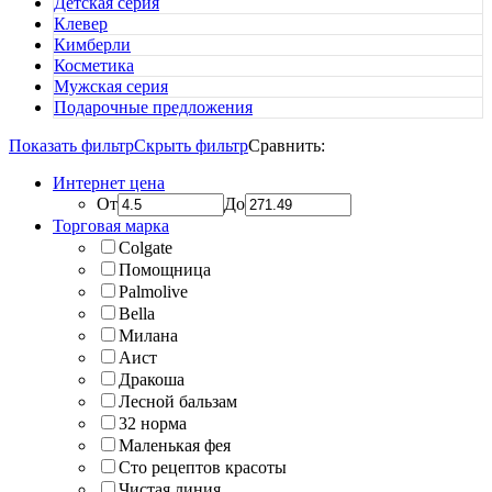
Детская серия
Клевер
Кимберли
Косметика
Мужская серия
Подарочные предложения
Показать фильтр
Скрыть фильтр
Сравнить:
Интернет цена
От
До
Торговая марка
Colgate
Помощница
Palmolive
Bella
Милана
Аист
Дракоша
Лесной бальзам
32 норма
Маленькая фея
Сто рецептов красоты
Чистая линия