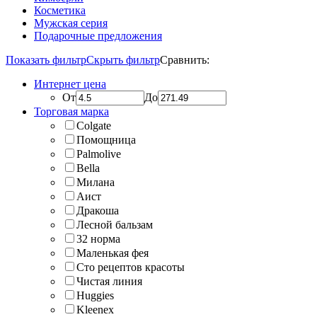
Косметика
Мужская серия
Подарочные предложения
Показать фильтр
Скрыть фильтр
Сравнить:
Интернет цена
От
До
Торговая марка
Colgate
Помощница
Palmolive
Bella
Милана
Аист
Дракоша
Лесной бальзам
32 норма
Маленькая фея
Сто рецептов красоты
Чистая линия
Huggies
Kleenex