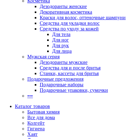
Косметика
Дезодоранты женские
Декоративная косметика
Краски для волос, оттеночные шампуни
Средства для укладки волос
Средства по уходу за кожей
Для тела
Для ног
Для рук
Для лица
Мужская серия
Дезодоранты мужские
Средства для и после бритья
Станки, кассеты для бритья
Подарочные предложения
Подарочные наборы
Подарочные упаковки, сумочки
•••
Каталог товаров
Бытовая химия
Все для дома
Колгейт
Гигиена
Хаят