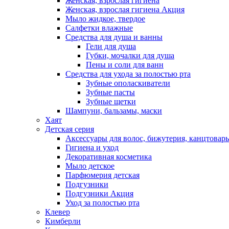
Женская, взрослая гигиена
Женская, взрослая гигиена Акция
Мыло жидкое, твердое
Салфетки влажные
Средства для душа и ванны
Гели для душа
Губки, мочалки для душа
Пены и соли для ванн
Средства для ухода за полостью рта
Зубные ополаскиватели
Зубные пасты
Зубные щетки
Шампуни, бальзамы, маски
Хаят
Детская серия
Аксессуары для волос, бижутерия, канцтовар
Гигиена и уход
Декоративная косметика
Мыло детское
Парфюмерия детская
Подгузники
Подгузники Акция
Уход за полостью рта
Клевер
Кимберли