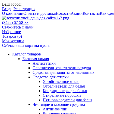
Ваш город:
Вход
|
Регистрация
О компании
Оплата и доставка
Новости
Акции
Контакты
Как сдел
(8422) 67-58-83
Свяжитесь с нами
Избранное
Товаров (
0
)
Моя корзина
Сейчас ваша корзина пуста
Каталог товаров
Бытовая химия
Антистатики
Освежители, очистители воздуха
Средства для защиты от насекомых
Средства для стирки
Хозяйственное мыло
Отбеливатели для белья
Кондиционеры для белья
Стиральные порошки
Пятновыводители для белья
Чистящие и моющие средства
Антинакипин
Чистящие средства