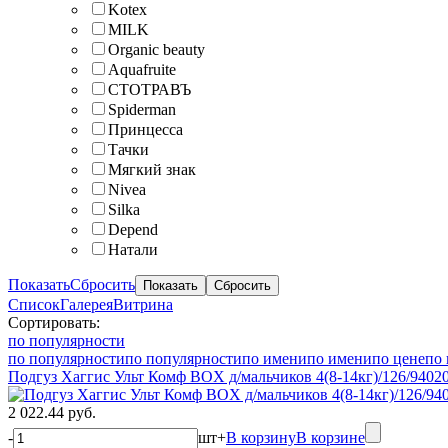
Kotex
MILK
Organic beauty
Aquafruite
СТОТРАВЪ
Spiderman
Принцесса
Тачки
Мягкий знак
Nivea
Silka
Depend
Натали
Показать
Сбросить
Список
Галерея
Витрина
Сортировать:
по популярности
по популярности
по популярности
по имени
по имени
по цене
по 
Подгуз Хаггис Ульт Комф BOX д/мальчиков 4(8-14кг)/126/9402
2 022.44 руб.
-
шт
+
В корзину
В корзине