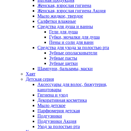
Ватная продукция
Женская, взрослая гигиена
Женская, взрослая гигиена Акция
Мыло жидкое, твердое
Салфетки влажные
Средства для душа и ванны
Гели для душа
Губки, мочалки для душа
Пены и соли для ванн
Средства для ухода за полостью рта
Зубные ополаскиватели
Зубные пасты
Зубные щетки
Шампуни, бальзамы, маски
Хаят
Детская серия
Аксессуары для волос, бижутерия,
канцтовары
Гигиена и уход
Декоративная косметика
Мыло детское
Парфюмерия детская
Подгузники
Подгузники Акция
Уход за полостью рта