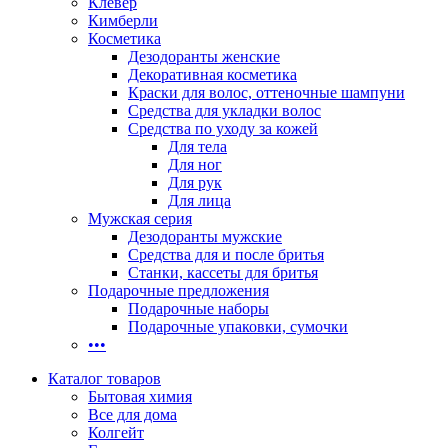
Клевер
Кимберли
Косметика
Дезодоранты женские
Декоративная косметика
Краски для волос, оттеночные шампуни
Средства для укладки волос
Средства по уходу за кожей
Для тела
Для ног
Для рук
Для лица
Мужская серия
Дезодоранты мужские
Средства для и после бритья
Станки, кассеты для бритья
Подарочные предложения
Подарочные наборы
Подарочные упаковки, сумочки
•••
Каталог товаров
Бытовая химия
Все для дома
Колгейт