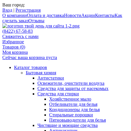
Ваш город:
Вход
|
Регистрация
О компании
Оплата и доставка
Новости
Акции
Контакты
Как
сделать заказ
Отзывы
(8422) 67-58-83
Свяжитесь с нами
Избранное
Товаров (
0
)
Моя корзина
Сейчас ваша корзина пуста
Каталог товаров
Бытовая химия
Антистатики
Освежители, очистители воздуха
Средства для защиты от насекомых
Средства для стирки
Хозяйственное мыло
Отбеливатели для белья
Кондиционеры для белья
Стиральные порошки
Пятновыводители для белья
Чистящие и моющие средства
Антинакипин