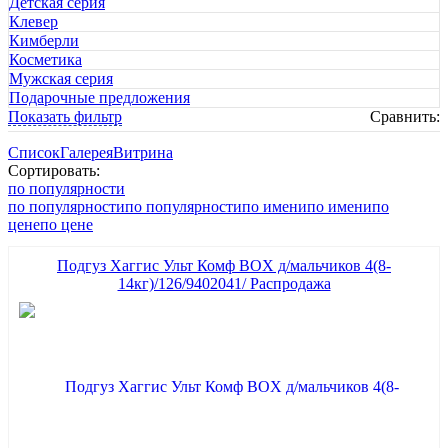
Детская серия
Клевер
Кимберли
Косметика
Мужская серия
Подарочные предложения
Показать фильтр
Сравнить:
Список
Галерея
Витрина
Сортировать:
по популярности
по популярности
по популярности
по имени
по имени
по
цене
по цене
Подгуз Хаггис Ульт Комф BOX д/мальчиков 4(8-
14кг)/126/9402041/ Распродажа