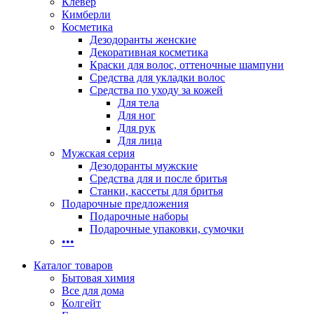
Клевер
Кимберли
Косметика
Дезодоранты женские
Декоративная косметика
Краски для волос, оттеночные шампуни
Средства для укладки волос
Средства по уходу за кожей
Для тела
Для ног
Для рук
Для лица
Мужская серия
Дезодоранты мужские
Средства для и после бритья
Станки, кассеты для бритья
Подарочные предложения
Подарочные наборы
Подарочные упаковки, сумочки
•••
Каталог товаров
Бытовая химия
Все для дома
Колгейт