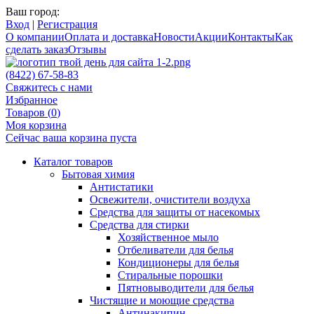
Ваш город:
Вход
|
Регистрация
О компании
Оплата и доставка
Новости
Акции
Контакты
Как
сделать заказ
Отзывы
(8422) 67-58-83
Свяжитесь с нами
Избранное
Товаров (
0
)
Моя корзина
Сейчас ваша корзина пуста
Каталог товаров
Бытовая химия
Антистатики
Освежители, очистители воздуха
Средства для защиты от насекомых
Средства для стирки
Хозяйственное мыло
Отбеливатели для белья
Кондиционеры для белья
Стиральные порошки
Пятновыводители для белья
Чистящие и моющие средства
Антинакипин