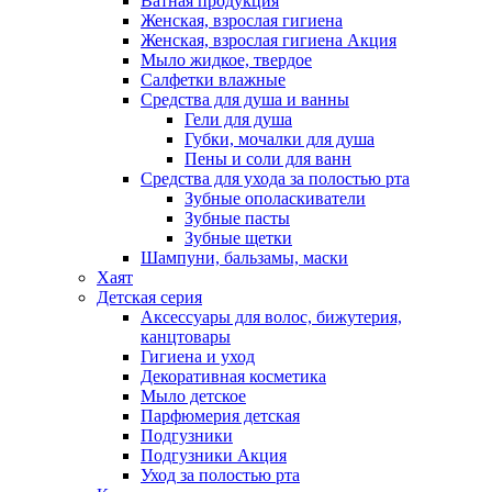
Ватная продукция
Женская, взрослая гигиена
Женская, взрослая гигиена Акция
Мыло жидкое, твердое
Салфетки влажные
Средства для душа и ванны
Гели для душа
Губки, мочалки для душа
Пены и соли для ванн
Средства для ухода за полостью рта
Зубные ополаскиватели
Зубные пасты
Зубные щетки
Шампуни, бальзамы, маски
Хаят
Детская серия
Аксессуары для волос, бижутерия,
канцтовары
Гигиена и уход
Декоративная косметика
Мыло детское
Парфюмерия детская
Подгузники
Подгузники Акция
Уход за полостью рта