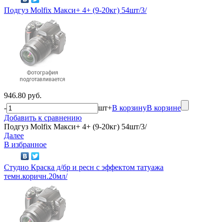
Подгуз Molfix Макси+ 4+ (9-20кг) 54шт/3/
946.80 руб.
-
шт
+
В корзину
В корзине
Добавить к сравнению
Подгуз Molfix Макси+ 4+ (9-20кг) 54шт/3/
Далее
В избранное
Студио Краска д/бр и ресн с эффектом татуажа
темн.коричн.20мл/