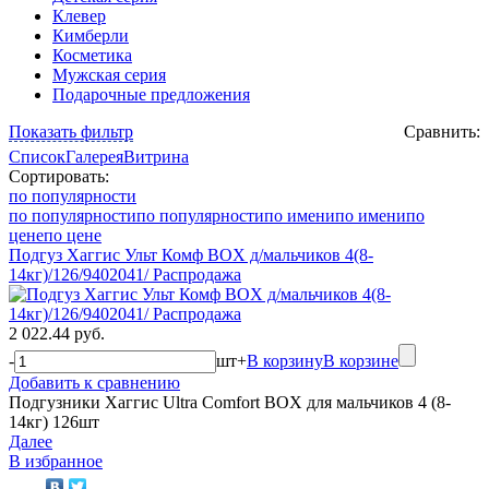
Клевер
Кимберли
Косметика
Мужская серия
Подарочные предложения
Показать фильтр
Сравнить:
Список
Галерея
Витрина
Сортировать:
по популярности
по популярности
по популярности
по имени
по имени
по
цене
по цене
Подгуз Хаггис Ульт Комф BOX д/мальчиков 4(8-
14кг)/126/9402041/ Распродажа
2 022.44 руб.
-
шт
+
В корзину
В корзине
Добавить к сравнению
Подгузники Хаггис Ultra Comfort BOX для мальчиков 4 (8-
14кг) 126шт
Далее
В избранное