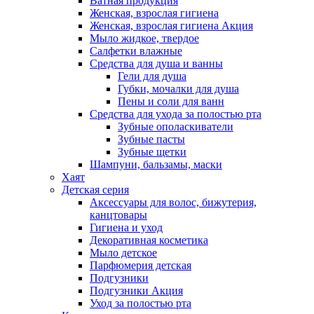
Ватная продукция
Женская, взрослая гигиена
Женская, взрослая гигиена Акция
Мыло жидкое, твердое
Салфетки влажные
Средства для душа и ванны
Гели для душа
Губки, мочалки для душа
Пены и соли для ванн
Средства для ухода за полостью рта
Зубные ополаскиватели
Зубные пасты
Зубные щетки
Шампуни, бальзамы, маски
Хаят
Детская серия
Аксессуары для волос, бижутерия,
канцтовары
Гигиена и уход
Декоративная косметика
Мыло детское
Парфюмерия детская
Подгузники
Подгузники Акция
Уход за полостью рта