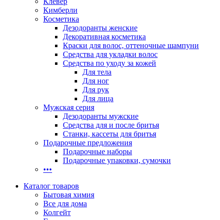
Клевер
Кимберли
Косметика
Дезодоранты женские
Декоративная косметика
Краски для волос, оттеночные шампуни
Средства для укладки волос
Средства по уходу за кожей
Для тела
Для ног
Для рук
Для лица
Мужская серия
Дезодоранты мужские
Средства для и после бритья
Станки, кассеты для бритья
Подарочные предложения
Подарочные наборы
Подарочные упаковки, сумочки
•••
Каталог товаров
Бытовая химия
Все для дома
Колгейт