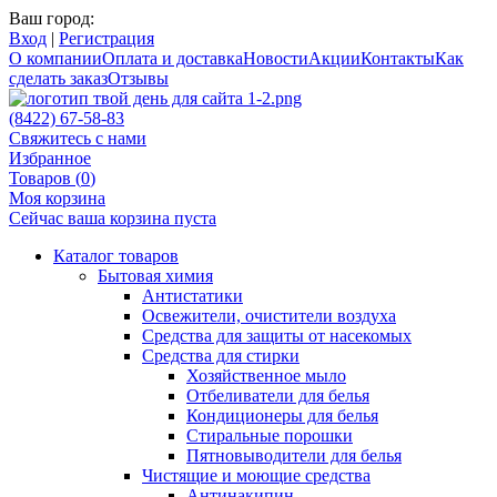
Ваш город:
Вход
|
Регистрация
О компании
Оплата и доставка
Новости
Акции
Контакты
Как
сделать заказ
Отзывы
(8422) 67-58-83
Свяжитесь с нами
Избранное
Товаров (
0
)
Моя корзина
Сейчас ваша корзина пуста
Каталог товаров
Бытовая химия
Антистатики
Освежители, очистители воздуха
Средства для защиты от насекомых
Средства для стирки
Хозяйственное мыло
Отбеливатели для белья
Кондиционеры для белья
Стиральные порошки
Пятновыводители для белья
Чистящие и моющие средства
Антинакипин