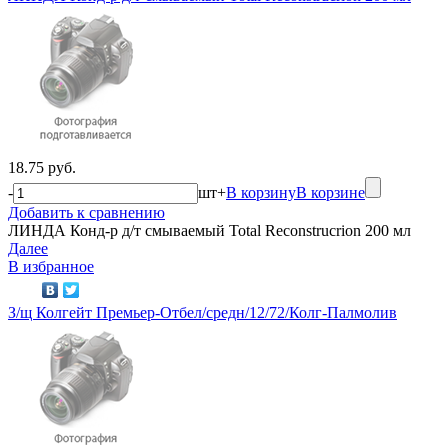
18.75 руб.
-
шт
+
В корзину
В корзине
Добавить к сравнению
ЛИНДА Конд-р д/т смываемый Total Reconstrucrion 200 мл
Далее
В избранное
З/щ Колгейт Премьер-Отбел/средн/12/72/Колг-Палмолив