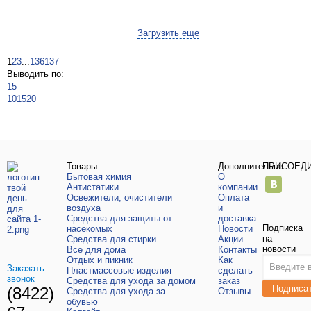
Загрузить еще
1
2
3
...
136
137
Выводить по:
15
10
15
20
Товары
Дополнительно
ПРИСОЕД
Бытовая химия
О
Антистатики
компании
Освежители, очистители
Оплата
воздуха
и
Средства для защиты от
доставка
Подписка
насекомых
Новости
на
Средства для стирки
Акции
новости
Все для дома
Контакты
Отдых и пикник
Как
Заказать
Пластмассовые изделия
сделать
звонок
Средства для ухода за домом
заказ
Подписа
(8422)
Средства для ухода за
Отзывы
обувью