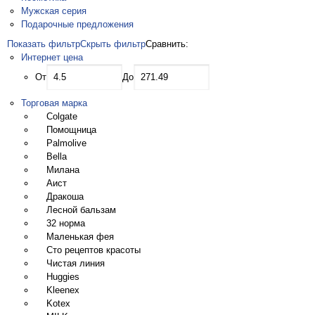
Мужская серия
Подарочные предложения
Показать фильтр
Скрыть фильтр
Сравнить:
Интернет цена
От
До
Торговая марка
Colgate
Помощница
Palmolive
Bella
Милана
Аист
Дракоша
Лесной бальзам
32 норма
Маленькая фея
Сто рецептов красоты
Чистая линия
Huggies
Kleenex
Kotex