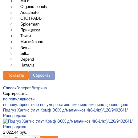
MILK
Organic beauty
Aquafruite
СТОТРАВЪ
Spiderman
Принцесса
Тачки
Мягкий знак
Nivea
Silka
Depend
Натали
Показать
Сбросить
Список
Галерея
Витрина
Сортировать:
по популярности
по популярности
по популярности
по имени
по имени
по цене
по цене
Подгуз Хаггис Ульт Комф BOX д/мальчиков 4(8-14кг)/126/9402041/
Распродажа
2 022.44 руб.