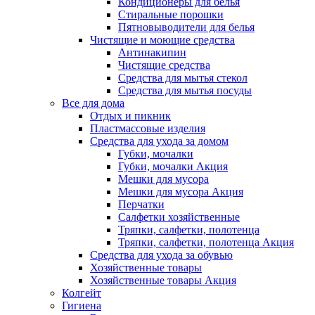
Кондиционеры для белья
Стиральные порошки
Пятновыводители для белья
Чистящие и моющие средства
Антинакипин
Чистящие средства
Средства для мытья стекол
Средства для мытья посуды
Все для дома
Отдых и пикник
Пластмассовые изделия
Средства для ухода за домом
Губки, мочалки
Губки, мочалки Акция
Мешки для мусора
Мешки для мусора Акция
Перчатки
Салфетки хозяйственные
Тряпки, салфетки, полотенца
Тряпки, салфетки, полотенца Акция
Средства для ухода за обувью
Хозяйственные товары
Хозяйственные товары Акция
Колгейт
Гигиена