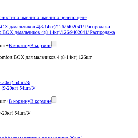
рности
по имени
по имени
по цене
по цене
OX д/мальчиков 4(8-14кг)/126/9402041/ Распродажа
шт
+
В корзину
В корзине
omfort BOX для мальчиков 4 (8-14кг) 126шт
-20кг) 54шт/3/
шт
+
В корзину
В корзине
-20кг) 54шт/3/