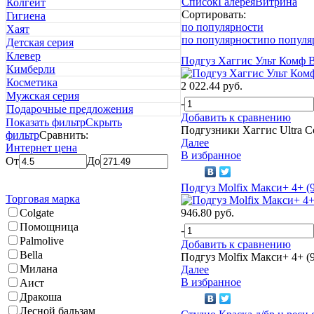
Список
Галерея
Витрина
Колгейт
Сортировать:
Гигиена
по популярности
Хаят
по популярности
по популя
Детская серия
Клевер
Подгуз Хаггис Ульт Комф B
Кимберли
Косметика
2 022.44 руб.
Мужская серия
-
Подарочные предложения
Добавить к сравнению
Показать фильтр
Скрыть
Подгузники Хаггис Ultra C
фильтр
Сравнить:
Далее
Интернет цена
В избранное
От
До
Подгуз Molfix Макси+ 4+ (9
Торговая марка
Colgate
946.80 руб.
Помощница
-
Palmolive
Добавить к сравнению
Bella
Подгуз Molfix Макси+ 4+ (9
Милана
Далее
В избранное
Аист
Дракоша
Лесной бальзам