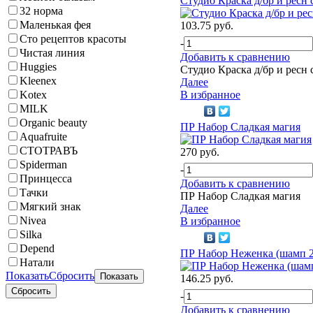
Студио Краска д/бр и ресн
32 норма
Маленькая фея
103.75 руб.
Сто рецептов красоты
-
Чистая линия
Добавить к сравнению
Huggies
Студио Краска д/бр и ресн
Kleenex
Далее
Kotex
В избранное
MILK
Organic beauty
ПР Набор Сладкая магия
Aquafruite
СТОТРАВЪ
270 руб.
Spiderman
-
Принцесса
Добавить к сравнению
Тачки
ПР Набор Сладкая магия
Мягкий знак
Далее
Nivea
В избранное
Silka
Depend
ПР Набор Неженка (шамп 2
Натали
Показать
Сбросить
146.25 руб.
-
Добавить к сравнению