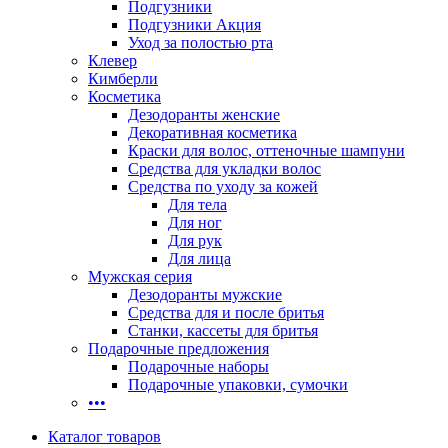
Подгузники
Подгузники Акция
Уход за полостью рта
Клевер
Кимберли
Косметика
Дезодоранты женские
Декоративная косметика
Краски для волос, оттеночные шампуни
Средства для укладки волос
Средства по уходу за кожей
Для тела
Для ног
Для рук
Для лица
Мужская серия
Дезодоранты мужские
Средства для и после бритья
Станки, кассеты для бритья
Подарочные предложения
Подарочные наборы
Подарочные упаковки, сумочки
•••
Каталог товаров