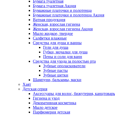
Бумага туалетная
Бумага туалетная Акция
Бумажные платочки и полотенца
Бумажные платочки и полотенца Акция
Ватная продукция
Женская, взрослая гигиена
Женская, взрослая гигиена Акция
Мыло жидкое, твердое
Салфетки влажные
Средства для душа и ванны
Гели для душа
Губки, мочалки для душа
Пены и соли для ванн
Средства для ухода за полостью рта
Зубные ополаскиватели
Зубные пасты
Зубные щетки
Шампуни, бальзамы, маски
Хаят
Детская серия
Аксессуары для волос, бижутерия, канцтовар
Гигиена и уход
Декоративная косметика
Мыло детское
Парфюмерия детская