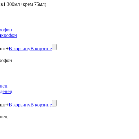
в1 300мл+крем 75мл)
рофон
шт
+
В корзину
В корзине
рофон
нец
шт
+
В корзину
В корзине
нец