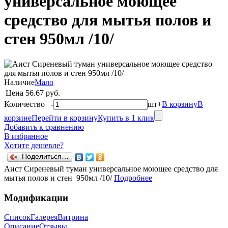
универсальное моющее
средство для мытья полов и
стен 950мл /10/
Наличие
Мало
Цена
56.67 руб.
Количество
-
шт
+
В корзину
В
корзине
Перейти в корзину
Купить в 1 клик
Добавить к сравнению
В избранное
Хотите дешевле?
Поделиться…
Аист Сиреневый туман универсальное моющее средство для
мытья полов и стен 950мл /10/
Подробнее
Модификации
Список
Галерея
Витрина
Описание
Отзывы