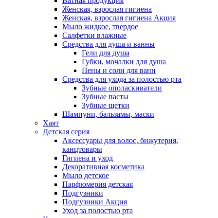
Ватная продукция
Женская, взрослая гигиена
Женская, взрослая гигиена Акция
Мыло жидкое, твердое
Салфетки влажные
Средства для душа и ванны
Гели для душа
Губки, мочалки для душа
Пены и соли для ванн
Средства для ухода за полостью рта
Зубные ополаскиватели
Зубные пасты
Зубные щетки
Шампуни, бальзамы, маски
Хаят
Детская серия
Аксессуары для волос, бижутерия,
канцтовары
Гигиена и уход
Декоративная косметика
Мыло детское
Парфюмерия детская
Подгузники
Подгузники Акция
Уход за полостью рта