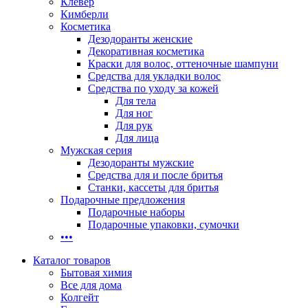
Клевер
Кимберли
Косметика
Дезодоранты женские
Декоративная косметика
Краски для волос, оттеночные шампуни
Средства для укладки волос
Средства по уходу за кожей
Для тела
Для ног
Для рук
Для лица
Мужская серия
Дезодоранты мужские
Средства для и после бритья
Станки, кассеты для бритья
Подарочные предложения
Подарочные наборы
Подарочные упаковки, сумочки
•••
Каталог товаров
Бытовая химия
Все для дома
Колгейт