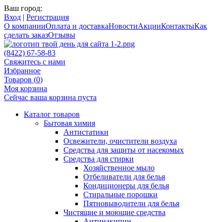
Ваш город:
Вход
|
Регистрация
О компании
Оплата и доставка
Новости
Акции
Контакты
Как
сделать заказ
Отзывы
(8422) 67-58-83
Свяжитесь с нами
Избранное
Товаров (
0
)
Моя корзина
Сейчас ваша корзина пуста
Каталог товаров
Бытовая химия
Антистатики
Освежители, очистители воздуха
Средства для защиты от насекомых
Средства для стирки
Хозяйственное мыло
Отбеливатели для белья
Кондиционеры для белья
Стиральные порошки
Пятновыводители для белья
Чистящие и моющие средства
Антинакипин