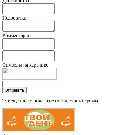
Достоинства
Недостатки
Комментарий
Символы на картинке
Тут еще никто ничего не писал, стань первым!