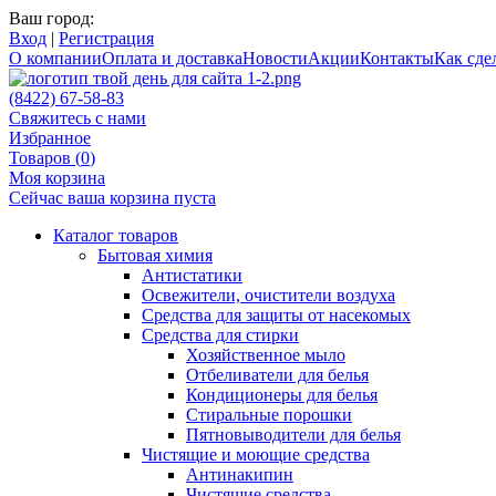
Ваш город:
Вход
|
Регистрация
О компании
Оплата и доставка
Новости
Акции
Контакты
Как сдел
(8422) 67-58-83
Свяжитесь с нами
Избранное
Товаров (
0
)
Моя корзина
Сейчас ваша корзина пуста
Каталог товаров
Бытовая химия
Антистатики
Освежители, очистители воздуха
Средства для защиты от насекомых
Средства для стирки
Хозяйственное мыло
Отбеливатели для белья
Кондиционеры для белья
Стиральные порошки
Пятновыводители для белья
Чистящие и моющие средства
Антинакипин
Чистящие средства