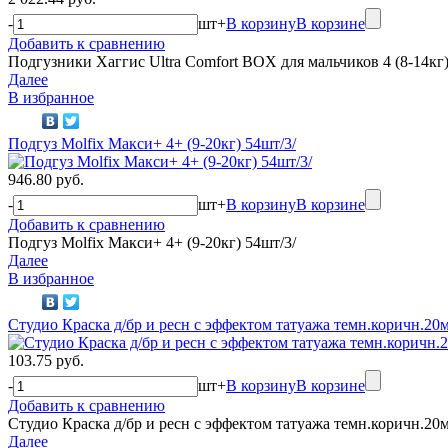
-
шт
+
В корзину
В корзине
Добавить к сравнению
Подгузники Хаггис Ultra Comfort BOX для мальчиков 4 (8-14кг
Далее
В избранное
Подгуз Molfix Макси+ 4+ (9-20кг) 54шт/3/
946.80 руб.
-
шт
+
В корзину
В корзине
Добавить к сравнению
Подгуз Molfix Макси+ 4+ (9-20кг) 54шт/3/
Далее
В избранное
Студио Краска д/бр и ресн с эффектом татуажа темн.коричн.20м
103.75 руб.
-
шт
+
В корзину
В корзине
Добавить к сравнению
Студио Краска д/бр и ресн с эффектом татуажа темн.коричн.20м
Далее