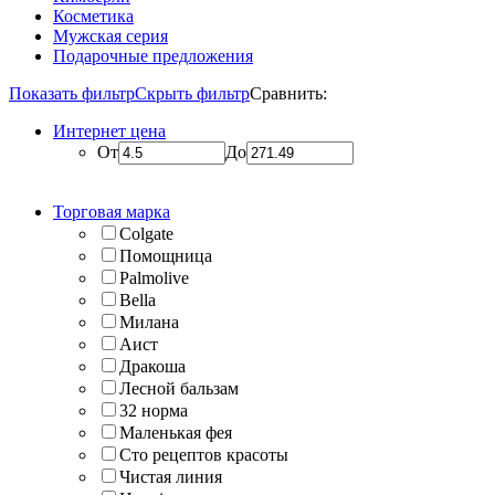
Косметика
Мужская серия
Подарочные предложения
Показать фильтр
Скрыть фильтр
Сравнить:
Интернет цена
От
До
Торговая марка
Colgate
Помощница
Palmolive
Bella
Милана
Аист
Дракоша
Лесной бальзам
32 норма
Маленькая фея
Сто рецептов красоты
Чистая линия