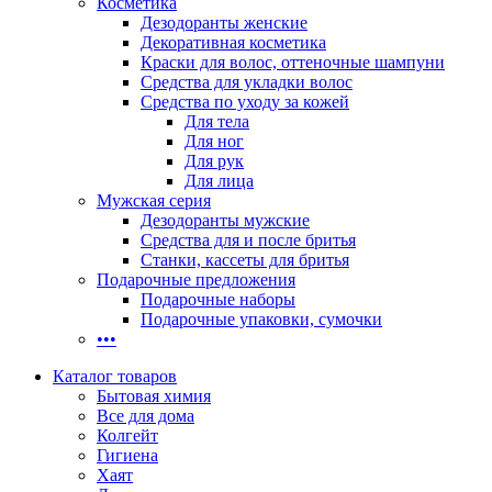
Косметика
Дезодоранты женские
Декоративная косметика
Краски для волос, оттеночные шампуни
Средства для укладки волос
Средства по уходу за кожей
Для тела
Для ног
Для рук
Для лица
Мужская серия
Дезодоранты мужские
Средства для и после бритья
Станки, кассеты для бритья
Подарочные предложения
Подарочные наборы
Подарочные упаковки, сумочки
•••
Каталог товаров
Бытовая химия
Все для дома
Колгейт
Гигиена
Хаят