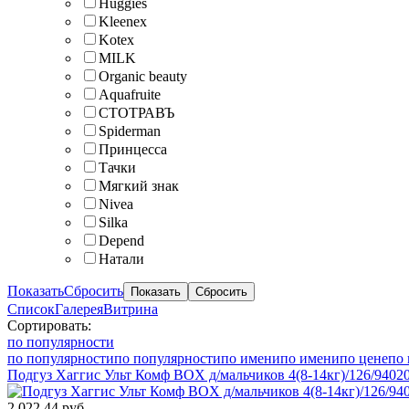
Huggies
Kleenex
Kotex
MILK
Organic beauty
Aquafruite
СТОТРАВЪ
Spiderman
Принцесса
Тачки
Мягкий знак
Nivea
Silka
Depend
Натали
Показать
Сбросить
Список
Галерея
Витрина
Сортировать:
по популярности
по популярности
по популярности
по имени
по имени
по цене
по 
Подгуз Хаггис Ульт Комф BOX д/мальчиков 4(8-14кг)/126/9402
2 022.44 руб.