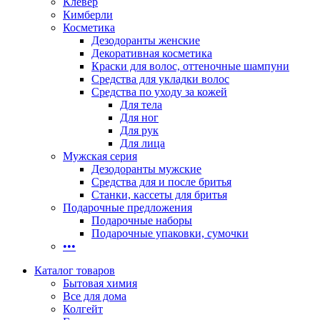
Клевер
Кимберли
Косметика
Дезодоранты женские
Декоративная косметика
Краски для волос, оттеночные шампуни
Средства для укладки волос
Средства по уходу за кожей
Для тела
Для ног
Для рук
Для лица
Мужская серия
Дезодоранты мужские
Средства для и после бритья
Станки, кассеты для бритья
Подарочные предложения
Подарочные наборы
Подарочные упаковки, сумочки
•••
Каталог товаров
Бытовая химия
Все для дома
Колгейт