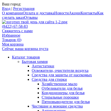
Ваш город:
Вход
|
Регистрация
О компании
Оплата и доставка
Новости
Акции
Контакты
Как
сделать заказ
Отзывы
(8422) 67-58-83
Свяжитесь с нами
Избранное
Товаров (
0
)
Моя корзина
Сейчас ваша корзина пуста
Каталог товаров
Бытовая химия
Антистатики
Освежители, очистители воздуха
Средства для защиты от насекомых
Средства для стирки
Хозяйственное мыло
Отбеливатели для белья
Кондиционеры для белья
Стиральные порошки
Пятновыводители для белья
Чистящие и моющие средства
Антинакипин