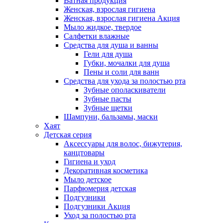
Ватная продукция
Женская, взрослая гигиена
Женская, взрослая гигиена Акция
Мыло жидкое, твердое
Салфетки влажные
Средства для душа и ванны
Гели для душа
Губки, мочалки для душа
Пены и соли для ванн
Средства для ухода за полостью рта
Зубные ополаскиватели
Зубные пасты
Зубные щетки
Шампуни, бальзамы, маски
Хаят
Детская серия
Аксессуары для волос, бижутерия,
канцтовары
Гигиена и уход
Декоративная косметика
Мыло детское
Парфюмерия детская
Подгузники
Подгузники Акция
Уход за полостью рта